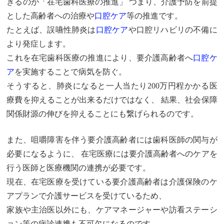
きるのが
「在宅歯科医療の推進」
つまり、介護予防を前提
とした高齢者への治療や
口腔ケア
等の推進です。
たとえば、誤嚥性肺炎は
口腔ケア
や口腔リハビリの不備に
より発症します。
これを在宅歯科医療の推進により、要介護高齢者へ
口腔ケ
ア
を実施することで病気を防ぐ。
そうすると、肺炎になると一人当たり200万円程かかる医
療費を抑えることが出来るだけではなく、 結果、社会保障
関係財源の伸びを抑えることにも繋げられるのです。
また、咀嚼障害を伴う要介護高齢者には歯科医師の関与が
必要になるように、 在宅医療には要介護高齢者へのケアを
行う医師と医療機関の連携が必要です。
現在、在宅医療を受けている要介護高齢者は介護保険のケ
アプランで介護サービスを受けているため、
家族や主治医以外にも、ケアマネージャーや訪看ステーシ
ョン等の病診連携も不可欠になるのです。