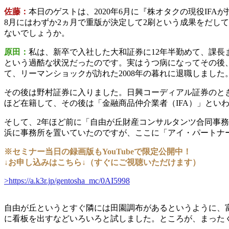
佐藤：
本日のゲストは、2020年6月に『株オタクの現役IF
8月にはわずか2ヵ月で重版が決定して2刷という成果をだし
ないでしょうか。
原田：
私は、新卒で入社した大和証券に12年半勤めて、課長
という過酷な状況だったのです。実はうつ病になってその後、
て、リーマンショックが訪れた2008年の暮れに退職しまし
その後は野村証券に入りました。日興コーディアル証券のと
ほど在籍して、その後は「金融商品仲介業者（IFA）」とい
そして、2年ほど前に「自由が丘財産コンサルタンツ合同事
浜に事務所を置いていたのですが、ここに「アイ・パートナ
※セミナー当日の録画版もYouTubeで限定公開中！
↓お申し込みはこちら↓（すぐにご視聴いただけます）
>https://a.k3r.jp/gentosha_mc/0AI5998
自由が丘というとすぐ隣には田園調布があるというように、
に看板を出すなどいろいろと試しました。ところが、まった