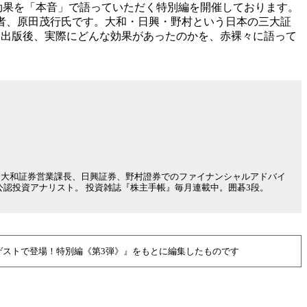
の効果を「本音」で語っていただく特別編を開催しております。
著者、原田茂行氏です。大和・日興・野村という日本の三大証
。出版後、実際にどんな効果があったのかを、赤裸々に語って
後、大和証券営業課長、日興証券、野村證券でのファイナンシャルアドバイ
公認投資アナリスト。 投資雑誌『株主手帳』毎月連載中。囲碁3段。
がゲストで登場！特別編《第3弾》』をもとに編集したものです