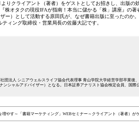
年9月よりクライアント（著者）をゲストとしてお招きし、出版
『株オタクの現役IFAが指南！本当に儲かる「株」講座』の
バイザー）として活動する原田氏が、なぜ書籍出版に至ったのか
ルティング取締役・営業局長の佐藤大記です。
一般社団法人 シニアウェルスライフ協会代表理事 青山学院大学経営学部卒業
ァイナンシャルアドバイザー）となる。日本証券アナリスト協会検定会員、国際
顧客を増やす～「書籍マーケティング」WEBセミナー～クライアント（著者）