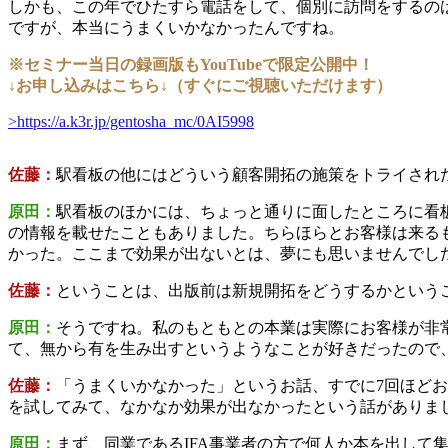
しかも、この年でひたすら電話をして、個別に訪問をするの
ですが、本当にうまくいかなかったんですね。
※セミナー当日の録画版もYouTubeで限定公開中！
↓お申し込みはこちら↓（すぐにご視聴いただけます）
>https://a.k3r.jp/gentosha_mc/0AI5998
佐藤：
駅看板の他にはどういう顧客開拓の施策をトライされ
原田：
駅看板のほかには、ちょっと通りに面したところに看
の情報を載せたこともありました。ちらほらとお客様は来る
かった。ここまで効果が出ないとは、夢にも思いませんでし
佐藤：
ということは、出版前は新規開拓をどうするかという
原田：
そうですね。私のもともとの本業は実際にお客様が非
て、無から有を生み出すというようなことが好きだったので
佐藤：
「うまくいかなかった」というお話、すでに7回ほど
を試してみて、なかなか効果が出なかったという話がありま
原田：
まず、同業であるIFA事業者の方で何人か本を出し