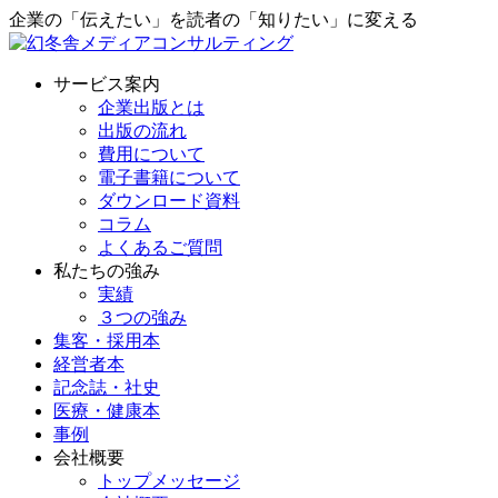
企業の「伝えたい」を読者の「知りたい」に変える
サービス案内
企業出版とは
出版の流れ
費用について
電子書籍について
ダウンロード資料
コラム
よくあるご質問
私たちの強み
実績
３つの強み
集客・採用本
経営者本
記念誌・社史
医療・健康本
事例
会社概要
トップメッセージ