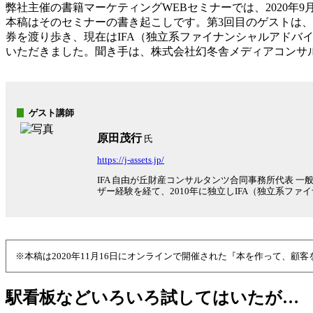
弊社主催の書籍マーケティングWEBセミナーでは、2020
本稿はそのセミナーの書き起こしです。第3回目のゲストは、
券を渡り歩き、現在はIFA（独立系ファイナンシャルアド
いただきました。聞き手は、株式会社幻冬舎メディアコンサ
ゲスト講師
原田茂行
氏
https://j-assets.jp/
IFA 自由が丘財産コンサルタンツ合同事務所代表 
ザー経験を経て、2010年に独立しIFA（独立系フ
※本稿は2020年11月16日にオンラインで開催された『本を作って、
駅看板などいろいろ試してはいたが…