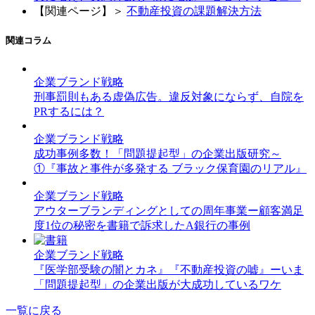
【関連ページ】＞
不動産投資の課題解決方法
関連コラム
企業ブランド戦略
刑事罰則もある虚偽広告。違反対象にならず、自院を
PRするには？
企業ブランド戦略
成功事例多数！「問題提起型」の企業出版研究～
①『事故と事件が多発する ブラック保育園のリアル』
企業ブランド戦略
アウターブランディングとしての周年事業ー顧客満足
度1位の秘密を書籍で訴求したA銀行の事例
企業ブランド戦略
『医学部受験の闇とカネ』『不動産投資の嘘』ーいま
「問題提起型」の企業出版が大成功しているワケ
一覧に戻る