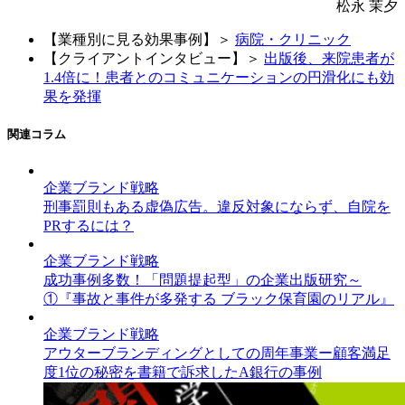
松永 茉夕
【業種別に見る効果事例】＞
病院・クリニック
【クライアントインタビュー】＞
出版後、来院患者が
1.4倍に！患者とのコミュニケーションの円滑化にも効
果を発揮
関連コラム
企業ブランド戦略
刑事罰則もある虚偽広告。違反対象にならず、自院を
PRするには？
企業ブランド戦略
成功事例多数！「問題提起型」の企業出版研究～
①『事故と事件が多発する ブラック保育園のリアル』
企業ブランド戦略
アウターブランディングとしての周年事業ー顧客満足
度1位の秘密を書籍で訴求したA銀行の事例