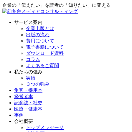
企業の「伝えたい」を読者の「知りたい」に変える
サービス案内
企業出版とは
出版の流れ
費用について
電子書籍について
ダウンロード資料
コラム
よくあるご質問
私たちの強み
実績
３つの強み
集客・採用本
経営者本
記念誌・社史
医療・健康本
事例
会社概要
トップメッセージ