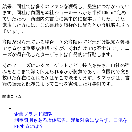
結果、同社では多くのファンを獲得し、受注につながってい
ます。同社は商圏を本社ショールームから半径10kmに定め
ていたため、商圏内の書店に集中的に配本しました。また、
来店した方には、この書籍を積極的に配るという戦略も取っ
ています。
商圏が限られている場合、その商圏内でどれだけ認知を獲得
できるかは重要な指標ですが、それだけでは不十分です。ニ
ーズが顕在化したターゲットは自発的に行動します。
そのフェーズにいるターゲットとどう接点を持ち、自社の強
みをどこまで深く伝えられるかが勝負であり、商圏内で突き
抜けた存在になれるかはそこで決まります。タマックは、書
籍の販売と配布によってこれを実現した好事例です。
関連コラム
企業ブランド戦略
刑事罰則もある虚偽広告。違反対象にならず、自院を
PRするには？