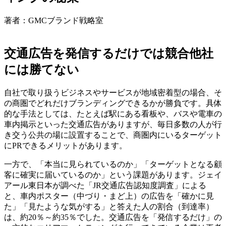
著者：GMCブランド戦略室
交通広告を発信するだけでは競合他社
には勝てない
自社で取り扱うビジネスやサービスが地域密着型の場合、そ
の商圏でどれだけブランディングできるかが勝負です。具体
的な手法としては、たとえば駅にある看板や、バスや電車の
車内掲示といった交通広告がありますが、毎日多数の人が行
き交う公共の場に設置することで、商圏内にいるターゲット
にPRできるメリットがあります。
一方で、「本当に見られているのか」「ターゲットとなる顧
客に確実に届いているのか」という課題があります。ジェイ
アール東日本が調べた「JR交通広告認知度調査」による
と、車内ポスター（中づり・まど上）の広告を「確かに見
た」「見たような気がする」と答えた人の割合（到達率）
は、約20％～約35％でした。交通広告を「発信するだけ」の