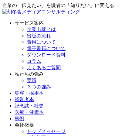
企業の「伝えたい」を読者の「知りたい」に変える
サービス案内
企業出版とは
出版の流れ
費用について
電子書籍について
ダウンロード資料
コラム
よくあるご質問
私たちの強み
実績
３つの強み
集客・採用本
経営者本
記念誌・社史
医療・健康本
事例
会社概要
トップメッセージ