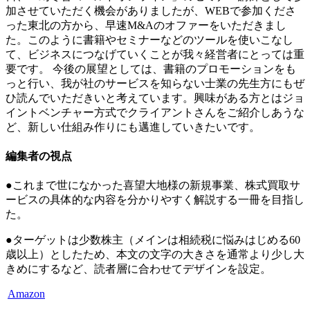
加させていただく機会がありましたが、WEBで参加くださ
った東北の方から、早速M&Aのオファーをいただきまし
た。このように書籍やセミナーなどのツールを使いこなし
て、ビジネスにつなげていくことが我々経営者にとっては重
要です。 今後の展望としては、書籍のプロモーションをも
っと行い、我が社のサービスを知らない士業の先生方にもぜ
ひ読んでいただきいと考えています。興味がある方とはジョ
イントベンチャー方式でクライアントさんをご紹介しあうな
ど、新しい仕組み作りにも邁進していきたいです。
編集者の視点
●これまで世になかった喜望大地様の新規事業、株式買取サ
ービスの具体的な内容を分かりやすく解説する一冊を目指し
た。
●ターゲットは少数株主（メインは相続税に悩みはじめる
60
歳以上）としたため、本文の文字の大きさを通常より少し大
きめにするなど、読者層に合わせてデザインを設定。
Amazon