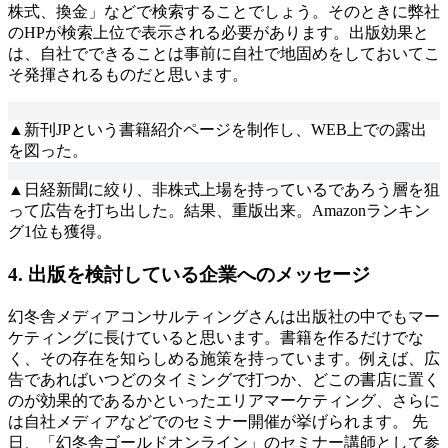
株式、換金」などで検索することでしょう。そのときに弊社
のHPが検索上位で表示される必要があります。出版効果と
は、自社でできることは事前に自社で地固めをしておいてこ
そ発揮されるものだと思います。
▲新刊JPという書籍紹介ページを制作し、WEB上での露出
を図った。
▲日経新聞に絞り、非株式上場を持っているであろう層を狙
って広告を打ち出した。結果、重版出来。Amazonランキン
グ1位も獲得。
4. 出版を検討している企業へのメッセージ
幻冬舎メディアコンサルティングさんは出版社の中でもマー
ケティングに長けていると思います。書籍を作るだけでな
く、その存在を知らしめる施策を持っています。例えば、広
告であればいつどのタイミングで打つか、どこの書店に置く
のが効果的であるかといったエリアマーケティング、さらに
は自社メディアなどでのセミナー開催が挙げられます。 先
日、「幻冬舎ゴールドオンライン」のセミナー講師として参