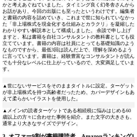
かと考えあぐねていました。タイミング良く幻冬舎さんから
お話があり、今回の出版にも至ったというわけです。編集者
と書籍の内容を詰めていき、これまで世に知られていなかっ
た「非上場株式を現金化する仕組みとカラクリ」を凝縮した
わかりやすい解説本として構成しました。 余談で申し上げ
ますと、私は書籍を自社コンサルタントの教科書としても役
立てています。書籍の内容は社員にとっても基礎知識のよう
なものですから、最低3回は読んだ上で、理解を深めるよう
に言っています。書籍は、経験豊富なコンサルタントが読ん
でも十分なレベルに仕上がっているので、大変満足していま
す。
▲世にないサービスをそのままタイトルに設定。ターゲット
が非上場株式を持つ高齢者だったため、カバーデザインもあ
えて柔らかいイラストを使用した。
▲メインtの読者ターゲットである相続税に悩みはじめる60
歳以上の方々に合わせた事例を紹介。また文字の大きさも、
通常より大きなサイズでデザイン。
3. オファー9割が書籍購読者 Amazonランキング1