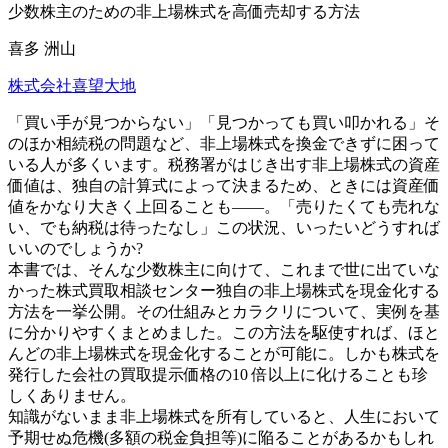
少数株主のための非上場株式を高価売却する方法
喜多 洲山
株式会社喜望大地
「買い手が見つからない」「見つかっても買い叩かれる」そ
のほか相続税の問題など、非上場株式を換金できずに困って
いる人が多くいます。
税務署がはじき出す非上場株式の資産
価値は、独自の計算式によって決まるため、ときには資産価
値をかなり大きく上回ることも――。
「売りたくても売れな
い、でも納税は待ったなし」
この状況、いったいどうすれば
いいのでしょうか?
本書では、そんな少数株主に向けて、これまで世に出ていな
かった株式買取相談センター独自の非上場株式を現金化する
方法を一挙公開。
その仕組みとカラクリについて、実例を基
に分かりやすくまとめました。この方法を駆使すれば、ほと
んどの非上場株式を現金化することが可能に。
しかも株式を
発行した会社の買取提示価格の10 倍以上に化けることも珍
しくありません。
知識がないまま非上場株式を所有していると、人生において
予期せぬ危機(多額の税金負担等)に陥ることがあるかもしれ