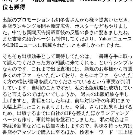
位も獲得
出版のプロモーションも幻冬舎さんから様々提案いただき、
書店ランキング展開や新聞広告、ポスターなどもやりまし
た。中でも新聞広告掲載直後の反響の多さに驚きましたね。
また書籍の紹介ページも制作してくださり、Yahoo!ニュース
やLINEニュースに転載されたことも嬉しかったですね。
そもそも出版効果として期待してたのは、「書籍を手に取っ
て読んでくださった方が相談に来てくれる」というシンプル
なものです。これまで出版直後には、新規のお客様から毎週
多くのオファーをいただいており、さらにオファーをいただ
く方の9割が書籍を読んでくださっているという事実が判明
しています。自明のことですが、私の出版戦略は成功してい
ると言えるのではないでしょうか。 過去の出版経験を申し
上げますと、書籍を出した年は、前年対比3倍の年商にまで
大幅上昇したこともありました。今回、さらに効果を上げる
ため、出版するまでに自社のHPを整えたほかランディング
ページも作り、事前準備を盤石にしました。 私の場合は日
本経済新聞などにも広告を出しますので、興味を持った方は
書店やアマゾンで購入に至るほか、検索キーワード「非上場