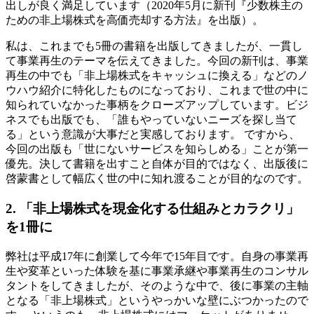
出しが良く満足しています（2020年5月に新刊『少数株主の
ための非上場株式を高価売却する方法』を出版）。
私は、これまでも5冊の書籍を出版してきましたが、一貫し
て事業再生のテーマを伝えてきました。今回の新刊は、事業
再生の中でも「非上場株式をキャッシュに換える」などのノ
ウハウ紹介に特化したものになっており、これまで世の中に
知られていなかった事柄をクローズアップしています。ビジ
ネスでも出版でも、「誰もやっていないニーズを探し当て
る」という意識が大事だと実感しております。 ですから、
今回の出版も「世にないサービスを知らしめる」ことが第一
優先。決して書籍を出すこと自体が目的ではなく、出版後に
啓蒙書として幅広く世の中に知れ渡ることが目的なのです。
2. 「非上場株式を現金化する仕組みとカラクリ」
を1冊に
弊社は平成17年に創業して今年で15年目です。自身の事業再
生や変革といった体験を基に事業承継や事業再生のコンサル
タントをしてきましたが、そのような中で、後に事業の主軸
となる「非上場株式」というやっかいな壁にぶつかったので