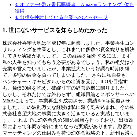
3. オファー9割が書籍購読者 Amazonランキング1位も
獲得
4. 出版を検討している企業へのメッセージ
1. 世にないサービスを知らしめたかった
株式会社喜望大地は平成17年に起業しました。事業再生コン
サルティングを生業とし、これまでに多数の資金繰りを解決
してきた実績があります。 この経緯を紹介するには、まず
私の人生を知ってもらう必要があるでしょう。私の祖父は小
売業を営んでいましたが、事業拡大という好調な時期を経
て、多額の借金を負ってしまいました。 さらに私自身も、
ベンチャー・キャピタルからの出資を受け、IPOを目指す
も、負債30億を抱え、破綻寸前の経営危機に陥りました。
しかし、それだけでは終わらず、組織再編とスポンサーへの
M&Aによって、事業再生を成功させ、業績をV字回復させ
ました。この波乱万丈な経験は私に深く刻み込まれ、今の株
式会社喜望大地の事業に大きく活きていると実感していま
す。 これまでに幻冬舎含め5冊の書籍を作っており、出版効
果によって年商が3倍にまでなった実績があります。緻密な
マーケティングの仕組みを持つ幻冬舎戦略の下、新刊も滑り