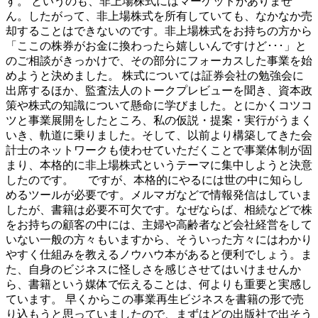
す。 というのも、非上場株式にはマーケットがありませ
ん。したがって、非上場株式を所有していても、なかなか売
却することはできないのです。非上場株式をお持ちの方から
「ここの株券がお金に換わったら嬉しいんですけど･･･」と
のご相談がきっかけで、その部分にフォーカスした事業を始
めようと決めました。 株式については証券会社の勉強会に
出席するほか、監査法人のトークプレビューを聞き、資本政
策や株式の知識について懸命に学びました。とにかくコツコ
ツと事業展開をしたところ、私の仮説・提案・実行がうまく
いき、軌道に乗りました。そして、以前より構築してきた会
計士のネットワークも使わせていただくことで事業体制が固
まり、本格的に非上場株式というテーマに集中しようと決意
したのです。 ですが、本格的にやるには世の中に知らし
めるツールが必要です。メルマガなどで情報発信はしていま
したが、書籍は必要不可欠です。なぜならば、相続などで株
をお持ちの顧客の中には、主婦や高齢者など会社経営をして
いない一般の方々もいますから、そういった方々にはわかり
やすく仕組みを教えるノウハウ本があると便利でしょう。ま
た、自身のビジネスに怪しさを感じさせてはいけませんか
ら、書籍という媒体で伝えることは、何よりも重要と実感し
ています。 早くからこの事業再生ビジネスを書籍の形で売
り込もうと思っていましたので、まずはどの出版社で出そう