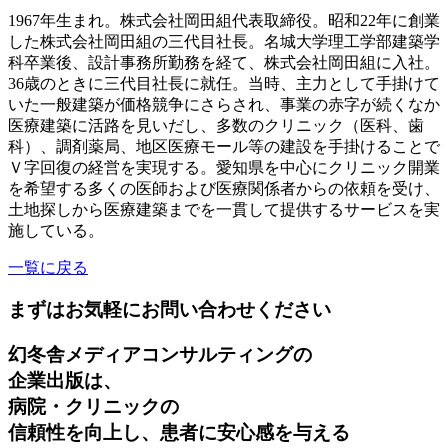
1967年生まれ。
株式会社岡田組代表取締役。
昭和22年に創業
した株式会社岡田組の三代目社長。
名城大学理工学部建築学
科卒業後、設計事務所勤務を経て、株式会社岡田組に入社。
36歳のときに三代目社長に就任。
当時、主力として手掛けて
いた一般建築が価格競争にさらされ、事業の赤字が続くなか
医療建築に活路を見いだし、多数のクリニック（医科、歯
科）、調剤薬局、地区医療モール等の建設を手掛けることで
Ｖ字回復の経営を実現する。
愛知県を中心にクリニック開業
を希望する多くの医師および医療関係者からの依頼を受け、
土地探しから医療建築までを一貫して提供するサービスを実
施している。
一覧に戻る
まずはお気軽にお問い合わせください
幻冬舎メディアコンサルティングの
企業出版は、
病院・クリニックの
信頼性を向上し、患者に安心感を与える