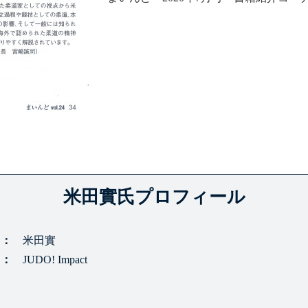
米田實氏プロフィール
名
米田實
名
JUDO! Impact