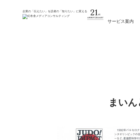
ホーム
新着情報
企業の「伝えたい」を読者の「知りたい」に変える
サービス案内
米田 實様 『JUDO! I
載されました
まいん