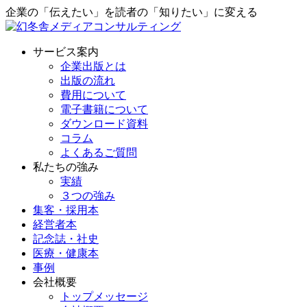
企業の「伝えたい」を読者の「知りたい」に変える
サービス案内
企業出版とは
出版の流れ
費用について
電子書籍について
ダウンロード資料
コラム
よくあるご質問
私たちの強み
実績
３つの強み
集客・採用本
経営者本
記念誌・社史
医療・健康本
事例
会社概要
トップメッセージ