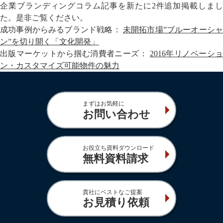
企業ブランディングコラム記事を新たに2件追加掲載しまし
た。是非ご覧ください。
成功事例からみるブランド戦略：
未開拓市場”ブルーオーシ
ン”を切り開く「文化開発」
出版マーケットから掴む消費者ニーズ：
2016年リノベーシ
ン・カスタマイズ可能物件の魅力
まずはお気軽に
お問い合わせ
お役立ち資料ダウンロード
無料資料請求
貴社にベストなご提案
お見積り依頼