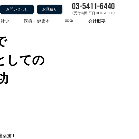
03-5411-6440
お問い合わせ
お見積り
〔受付時間 平日10:00-19:00〕
・社史
医療・健康本
事例
会社概要
で
としての
功
建築施工