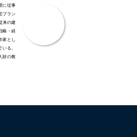
理に従事
宅ブラン
従来の建
戦略・経
作家とし
ている。
人財の教