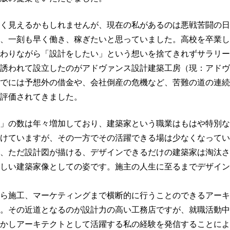
く見えるかもしれませんが、現在の私があるのは悪戦苦闘の日
、一刻も早く働き、稼ぎたいと思っていました。高校を卒業し
わりながら「設計をしたい」という想いを捨てきれずサラリー
誘われて設立したのがアドヴァンス設計建築工房（現：アドヴ
でには予想外の借金や、会社倒産の危機など、苦難の道の連続
評価されてきました。
」の数は年々増加しており、建築家という職業はもはや特別な
けていますが、その一方でその活躍できる場は少なくなってい
、ただ設計図が描ける、デザインできるだけの建築家は淘汰さ
しい建築家像としての姿です。施主の人生に至るまでデザイン
ら施工、マーケティングまで横断的に行うことのできるアーキ
。その近道となるのが設計力の高い工務店ですが、就職活動中
かしアーキテクトとして活躍する私の経験を発信することによ