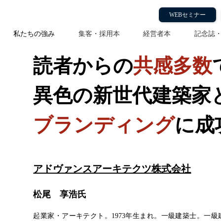
ーキテクツ株式会社
WEBセミナー
私たちの強み
集客・採用本
経営者本
記念誌
読者からの
共感多数
異色の新世代建築家
ブランディング
に成
アドヴァンスアーキテクツ株式会社
松尾 享浩氏
起業家・アーキテクト。
1973年生まれ。一級建築士。一級