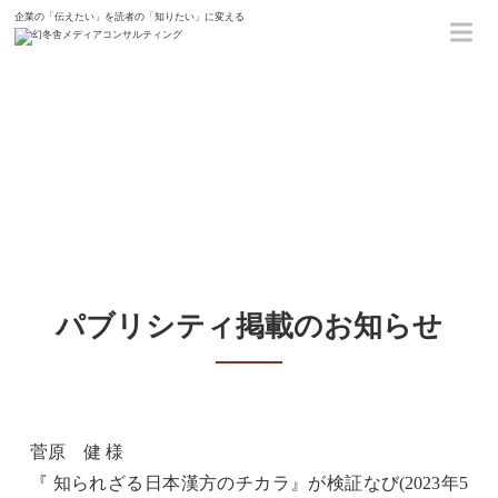
企業の「伝えたい」を読者の「知りたい」に変える
ホーム
新着情報
菅原 健 様『 知られざる日本漢
方のチカラ 』
パブリシティ掲載のお知らせ
菅原 健 様
『
知られざる日本漢方のチカラ
』が
検証なび(2023年5