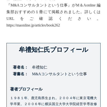
『
M&Aコンサルタントという仕事
』が
M＆Aonline 編
集部おすすめの１冊
にて掲載されました。詳しくは
URLをご確認ください。
https://maonline.jp/articles/book262
牟禮知仁氏プロフィール
著者名
牟禮知仁
著書名
M&Aコンサルタントという仕事
著者プロフィール
１９８１年、鹿児島県生まれ。
２００４年に東京電機大
学卒業。
２００６年に横浜国立大学大学院経営学専攻修