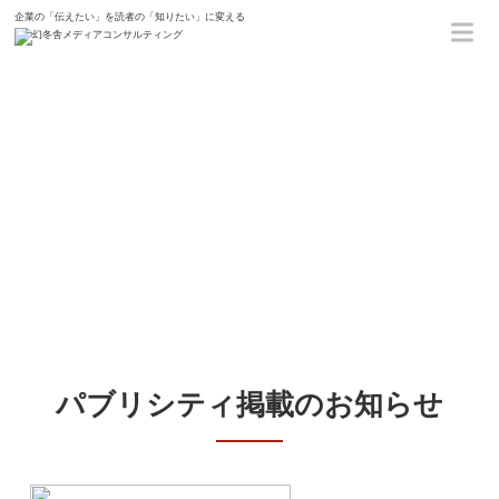
企業の「伝えたい」を読者の「知りたい」に変える
ホーム
新着情報
医療法人仁医会様『マイクロ・
ニーズ ～地域の小さな声に応え
続ける、社会福祉法人の取り組
み～』
パブリシティ掲載のお知らせ