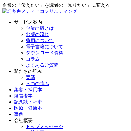
企業の「伝えたい」を読者の「知りたい」に変える
サービス案内
企業出版とは
出版の流れ
費用について
電子書籍について
ダウンロード資料
コラム
よくあるご質問
私たちの強み
実績
３つの強み
集客・採用本
経営者本
記念誌・社史
医療・健康本
事例
会社概要
トップメッセージ