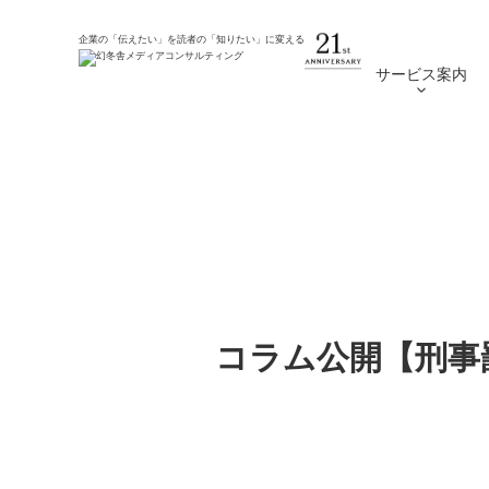
ホーム
新着情報
企業の「伝えたい」を読者の「知りたい」に変える
サービス案内
コラム公開【刑事罰則
は？】
コラム公開【刑事