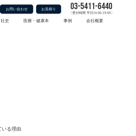
03-5411-6440
お問い合わせ
お見積り
〔受付時間 平日10:00-19:00〕
・社史
医療・健康本
事例
会社概要
半導体』
きている理由