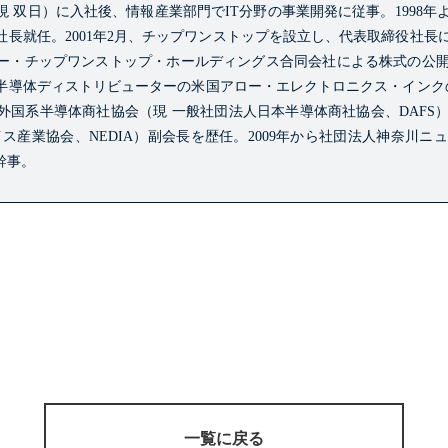
（現 双日）に入社後、情報産業部門でIT分野の事業開発に従事。
1998
社長就任。
2001年2月、チップワンストップを設立し、代表取締役社長
月アロー・チップワンストップ・ホールディングス合同会社による株式の公
半導体ディストリビューターの米国アロー・エレクトロニクス・インクの
外国系半導体商社協会（現 一般社団法人日本半導体商社協会、DAFS
ス産業協会、NEDIA）副会長を歴任。
2009年から社団法人神奈川
幹事。
一覧に戻る