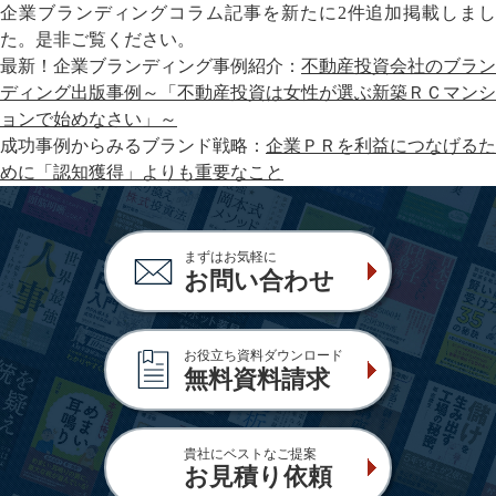
企業ブランディングコラム記事を新たに2件追加掲載しまし
た。是非ご覧ください。
最新！企業ブランディング事例紹介：
不動産投資会社のブラン
ディング出版事例～「不動産投資は女性が選ぶ新築ＲＣマンシ
ョンで始めなさい」～
成功事例からみるブランド戦略：
企業ＰＲを利益につなげるた
めに「認知獲得」よりも重要なこと
まずはお気軽に
お問い合わせ
お役立ち資料ダウンロード
無料資料請求
貴社にベストなご提案
お見積り依頼