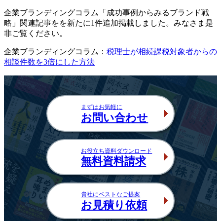
企業ブランディングコラム「成功事例からみるブランド戦
略」関連記事をを新たに1件追加掲載しました。みなさま是
非ご覧ください。
企業ブランディングコラム：
税理士が相続課税対象者からの
相談件数を3倍にした方法
まずはお気軽に
お問い合わせ
お役立ち資料ダウンロード
無料資料請求
貴社にベストなご提案
お見積り依頼