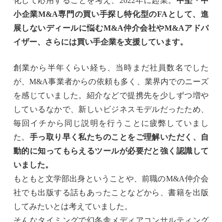
化して応用することを考え、2022年に起業。
中堅・中
小企業M&A専門の買い手探し特化型のFAとして、進
展しないディールに悩むM&A仲介会社やM&Aアドバ
イザー、さらには買い手企業を支援しています。
創業から半年くらい経ち、当時まだ社員数名でした
が、M&A事業者からの依頼も多く、業界内でのニーズ
を感じていました。紹介などで提携先を少しずつ増や
しているなかで、新しいビジネスモデルだったため、
毎回イチから同じ説明を行うことに疲弊していまし
た。
手っ取り早く私たちのことをご理解いただく、自
動的に知ってもらえるツールが必要だと強く認識して
いました。
もともと文学部出身ということや、前職のM&A仲介会
社でも出版する話もあったことなどから、書籍を出版
してみたいとは考えていました。
そんなタイミングで幻冬舎メディアコンサルティング