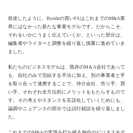
前述したように、
Byside
の買い
FA
はこれまでの
M&A
業
界にはなかった新たな事業モデルです。だからこそ、
それをいかにうまく伝えていくか、といった部分は、
編集者やライターと調整を繰り返し慎重に進めていき
ました。
私たちのビジネスモデルは、既存のM＆A会社であって
も、自社のみで完結する手法に加え、別の事業者と手
を取り合って連携することで、仲介会社、売り手、買
い手、それぞれ全方位的にメリットをもたらすもので
す。その考えやスタンスを言語化していくためにも、
論調やニュアンスの部分では試行錯誤を繰り返しまし
た。
これまでの
M&A
の常識を打ち破る独自のビジネスモデ