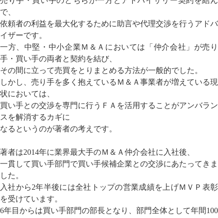
売り手・買い手のどちらか一方とアドバイザリー契約を結ん
で、
依頼者の利益を最大化するために助言や代理交渉を行うアドバ
イザーです。
一方、中堅・中小企業Ｍ＆Ａにおいては「仲介会社」が売り
手・買い手の両者と契約を結び、
その間に立って売買をとりまとめる方法が一般的でした。
しかし、売り手を多く抱えているＭ＆Ａ事業者が増えている現
状においては、
買い手との交渉を専門に行うＦＡを活用することがアンバラン
スを解消するカギに
なるというのが著者の考えです。
著者は2014年に業界最大手のＭ＆Ａ仲介会社に入社後、
一貫して買い手部門で買い手候補企業との交渉にあたってきま
した。
入社から2年半後には全社トップの営業成績を上げＭＶＰ表彰
を受けています。
6年目からは買い手部門の部長となり、部門全体として年間100