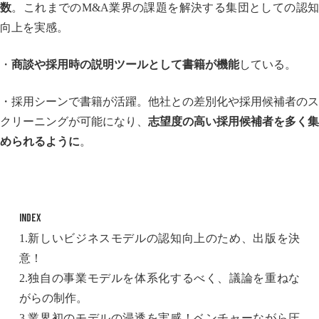
数
。これまでのM&A業界の課題を解決する集団としての認
向上を実感。
・
商談や採用時の説明ツールとして書籍が機能
している。
・採用シーンで書籍が活躍。他社との差別化や採用候補者のス
クリーニングが可能になり、
志望度の高い採用候補者を多く集
められるように
。
INDEX
1.新しいビジネスモデルの認知向上のため、出版を決
意！
2.独自の事業モデルを体系化するべく、議論を重ねな
がらの制作。
3.業界初のモデルの浸透を実感！ベンチャーながら圧