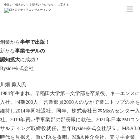
企業の「伝えたい」を読者の「知りたい」に変える
ホーム
クライアントインタビュー
Byside株式会社
創業から
半年で出版
！
新たな
事業モデルの
認知拡大
に成功！
Byside株式会社
川畑 勇人氏
1984年生まれ。
早稲田大学第一文学部を卒業後、キーエンスに
入社。同期200人、営業部員2000人のなかで常にトップの座を
維持し2014年同社退社。同年、株式会社日本M&Aセンター入
社。2019年買い手事業部の部長職に就任。2021年日本PMIコン
サルティング取締役就任。翌年Byside株式会社設立。M&A3.0
時代
を見据え、買いFAを提唱。M&A仲介会社、売り手企業