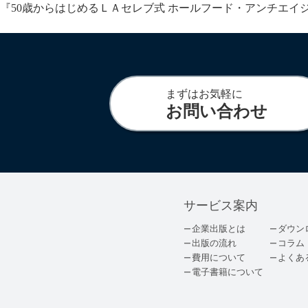
『50歳からはじめるＬＡセレブ式 ホールフード・アンチエイジン
まずはお気軽に
お問い合わせ
サービス案内
企業出版とは
ダウン
出版の流れ
コラム
費用について
よくあ
電子書籍について