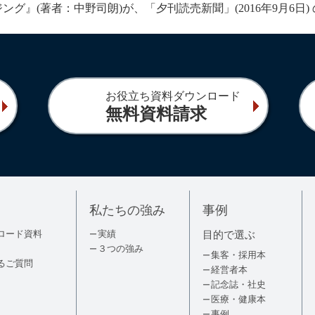
グ』(著者：中野司朗)が、「夕刊読売新聞」(2016年9月6日
お役立ち資料ダウンロード
無料資料請求
私たちの強み
事例
ロード資料
実績
目的で選ぶ
３つの強み
集客・採用本
るご質問
経営者本
記念誌・社史
医療・健康本
事例