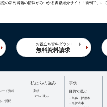
話題の新刊書籍の情報がみつかる書籍紹介サイト「新刊JP」に
お役立ち資料ダウンロード
無料資料請求
私たちの強み
事例
ロード資料
実績
目的で選ぶ
３つの強み
集客・採用本
るご質問
経営者本