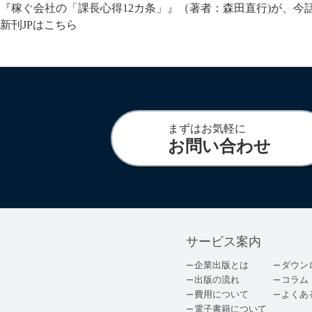
『稼ぐ会社の「課長心得12カ条」』（著者：森田直行)が、今
新刊JPはこちら
まずはお気軽に
お問い合わせ
サービス案内
企業出版とは
ダウン
出版の流れ
コラム
費用について
よくあ
電子書籍について