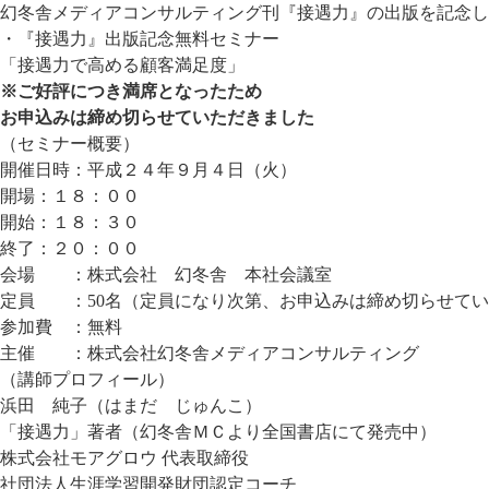
幻冬舎メディアコンサルティング刊『接遇力』の出版を記念し
・『接遇力』出版記念無料セミナー
「接遇力で高める顧客満足度」
※ご好評につき満席となったため
お申込みは締め切らせていただきました
（セミナー概要）
開催日時：平成２４年９月４日（火）
開場：１８：００
開始：１８：３０
終了：２０：００
会場 ：株式会社 幻冬舎 本社会議室
定員 ：50名（定員になり次第、お申込みは締め切らせてい
参加費 ：無料
主催 ：株式会社幻冬舎メディアコンサルティング
（講師プロフィール）
浜田 純子（はまだ じゅんこ）
「接遇力」著者（幻冬舎ＭＣより全国書店にて発売中）
株式会社モアグロウ 代表取締役
社団法人生涯学習開発財団認定コーチ