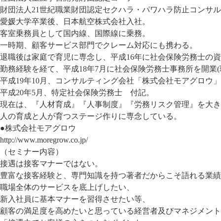
財団法人21世紀職業財団認定セクハラ・パワハラ防止コンサ
愛媛大学卒業後、日本航空株式会社入社。
客室乗務員として国内線、国際線に乗務。
一時期、顧客サービス部門でクレーム対応にも携わる。
退職後は家庭で育児に専念し、平成16年に社会保険労務士の
勤務経験を経て、平成18年7月に社会保険労務士事務所を開業
平成19年10月、コンサルティング会社「株式会社モアグロウ
平成20年5月、特定社会保険労務士 付記。
現在は、『人材育成』『人事制度』『労務リスク管理』を大き
人の育成と人が育つステージ作りに専念している。
●株式会社モアグロウ
http://www.moregrow.co.jp/
（セミナー内容）
接遇は接客マナーではない。
豊富な接客経験と、専門知識を持つ著者だからこそ語れる業績
職場全体のサービスを底上げしたい、
新入社員に基本マナーを習得させたい等、
顧客の満足度を高めたいと思っている経営者及びマネジメント