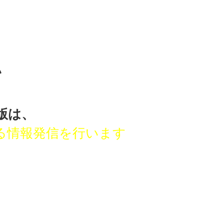
い
版は、
る
情報発信を行います