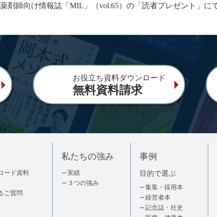
師向け情報誌「MIL」（vol.65）の「読者プレゼント」に
お役立ち資料ダウンロード
無料資料請求
私たちの強み
事例
ロード資料
実績
目的で選ぶ
３つの強み
集客・採用本
るご質問
経営者本
記念誌・社史