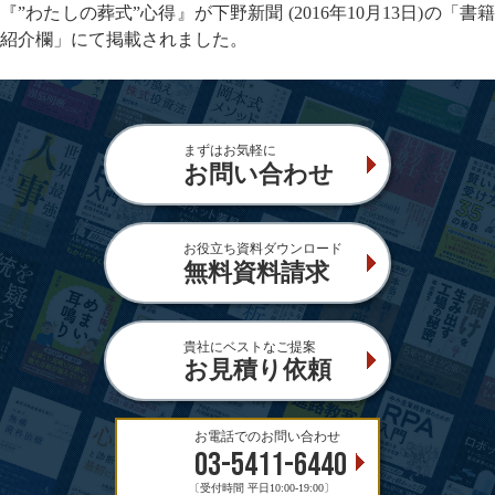
『”わたしの葬式”心得』が下野新聞 (2016年10月13日)の「書籍
紹介欄」にて掲載されました。
まずはお気軽に
お問い合わせ
お役立ち資料ダウンロード
無料資料請求
貴社にベストなご提案
お見積り依頼
お電話でのお問い合わせ
03-5411-6440
〔受付時間 平日10:00-19:00〕