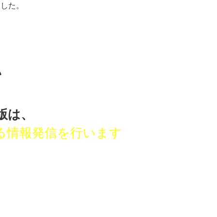
ました。
い
版は、
る
情報発信を行います