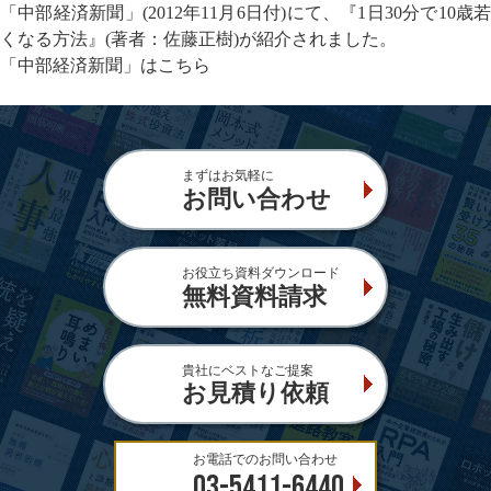
「中部経済新聞」(2012年11月6日付)にて、『1日30分で10歳若
くなる方法』(著者：佐藤正樹)が紹介されました。
「中部経済新聞」
はこちら
まずはお気軽に
お問い合わせ
お役立ち資料ダウンロード
無料資料請求
貴社にベストなご提案
お見積り依頼
お電話でのお問い合わせ
03-5411-6440