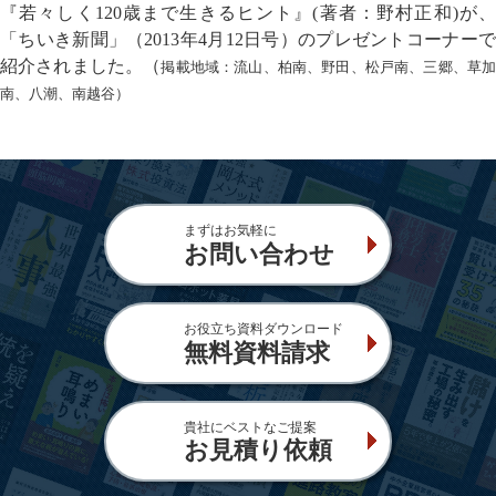
『若々しく120歳まで生きるヒント』(著者：野村正和)が、
「ちいき新聞」（2013年4月12日号）のプレゼントコーナーで
紹介されました。（
掲載地域：流山、柏南、野田、松戸南、三郷、草
南、八潮、南越谷）
まずはお気軽に
お問い合わせ
お役立ち資料ダウンロード
無料資料請求
貴社にベストなご提案
お見積り依頼