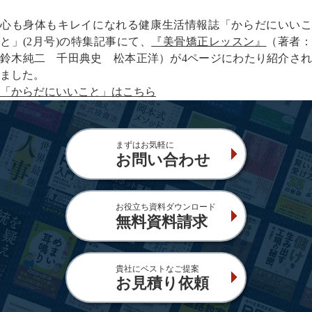
心も身体もキレイになれる健康生活情報誌「からだにいいこ
と」(2月号)の特集記事にて、
『美骨矯正レッスン』
（著者
鈴木純二 千田典史 松本正洋）が4ページにわたり紹介され
ました。
「からだにいいこと」はこちら
まずはお気軽に
お問い合わせ
お役立ち資料ダウンロード
無料資料請求
貴社にベストなご提案
お見積り依頼