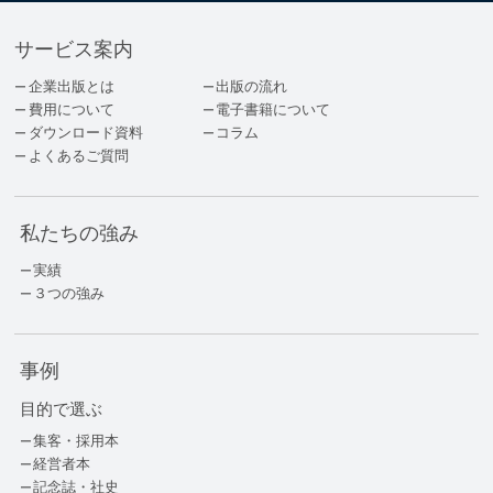
サービス案内
企業出版とは
出版の流れ
費用について
電子書籍について
ダウンロード資料
コラム
よくあるご質問
私たちの強み
実績
３つの強み
事例
目的で選ぶ
集客・採用本
経営者本
記念誌・社史