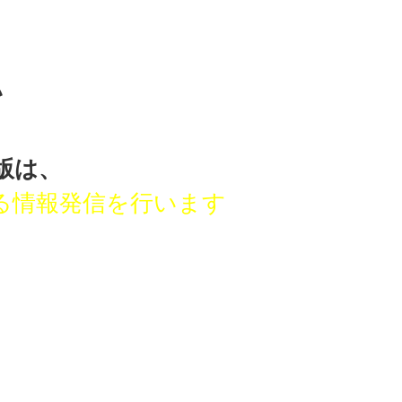
い
版は、
る
情報発信を行います